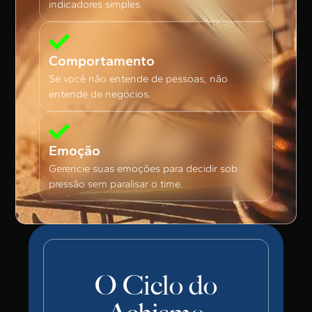
indicadores simples.
Comportamento
Se você não entende de pessoas, não
entende de negócios.
Emoção
Gerencie suas emoções para decidir sob
pressão sem paralisar o time.
O Ciclo do