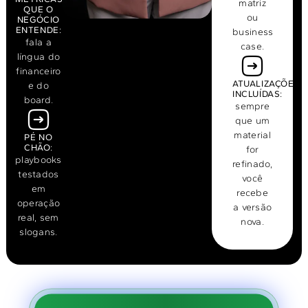
matriz
QUE O
ou
NEGÓCIO
ENTENDE:
business
fala a
case.
língua do
financeiro
ATUALIZAÇÕES
e do
INCLUÍDAS:
board.
sempre
que um
material
PÉ NO
CHÃO:
for
playbooks
refinado,
testados
você
em
recebe
operação
a versão
real, sem
nova.
slogans.