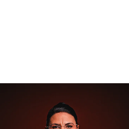
RH Estratégico
conteúdos executivos para reposicionar o RH
— de centro de custo a parceiro de decisão,
com rituais, métricas e comunicação de
impacto.