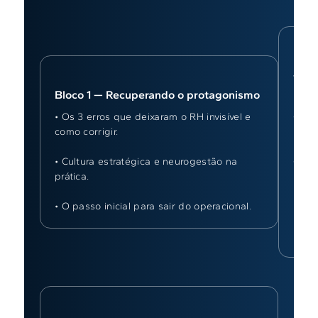
Bloc
Valo
Bloco 1 — Recuperando o protagonismo
• On
gest
• Os 3 erros que deixaram o RH invisível e
como corrigir.
• “Pr
desp
• Cultura estratégica e neurogestão na
prática.
• O 
lucro.
• O passo inicial para sair do operacional.
• Co