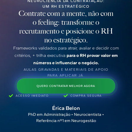
NEUROCIÊNCIA DA CONTRATAÇÃO:
UM RH ESTRATÉGICO
Contrate com a mente, não com
o feeling: transforme o
recrutamento e posicione o RH
no estratégico.
Frameworks validados para atrair, avaliar e decidir com
critérios, + trilha executiva
para o RH provar valor em
números e influenciar o negócio.
AULAS GRAVADAS E MATERIAIS DE APOIO
PARA APLICAR JÁ.
QUERO CONTRATAR MELHOR AGORA
ACESSO IMEDIATO
COMPRA SEGURA
Érica Belon
PhD em Administração • Neurocientista •
Referência nº1 em Neurogestão