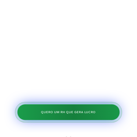
scorecard
à decisão final, ganhando escala com
qualidade
Sair do operacional
e posicionar o RH como motor de
crescimento com indicadores que o CFO
respeita.
QUERO UM RH QUE GERA LUCRO