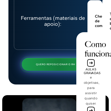
Checklis
Ferramentas (materiais de
de
apoio):
competê
Como
funcion
QUERO REPOSICIONAR O RH
AULAS
GRAVADAS
e
objetivas,
para
assistir
quando
quiser.