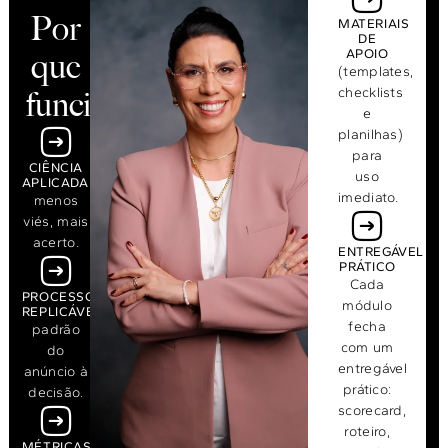
Por
MATERIAIS
DE
APOIO
que
(templates,
checklists
funciona
e
planilhas)
para
CIÊNCIA
uso
APLICADA:
imediato.
menos
viés, mais
acerto.
ENTREGÁVEL
PRÁTICO
Cada
PROCESSO
módulo
REPLICÁVEL:
fecha
padrão
com um
do
entregável
anúncio à
prático:
decisão.
scorecard,
roteiro,
MÉTRICAS